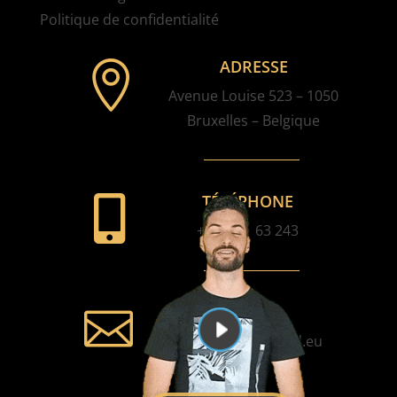
Politique de confidentialité
ADRESSE

Avenue Louise 523 – 1050
Bruxelles – Belgique
TÉLÉPHONE

+32 2 61 63 243
E-MAIL

contact@nuage3d.eu